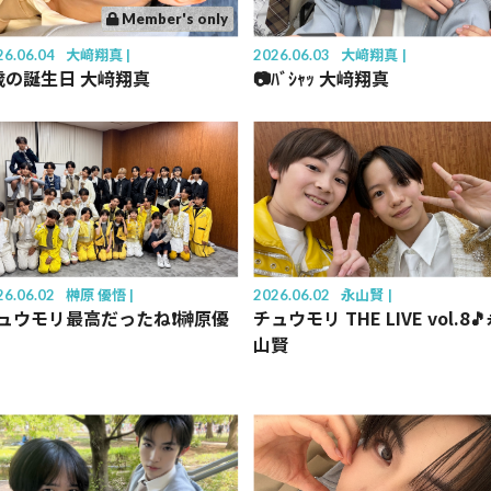
Member's only
26.06.04
大﨑翔真
2026.06.03
大﨑翔真
歳の誕生日 大﨑翔真
📷ﾊﾞｼｬｯ 大﨑翔真
26.06.02
榊󠄀原 優悟
2026.06.02
永山賢
ュウモリ最高だったね❗️榊原優
チュウモリ THE LIVE vol.8
山賢