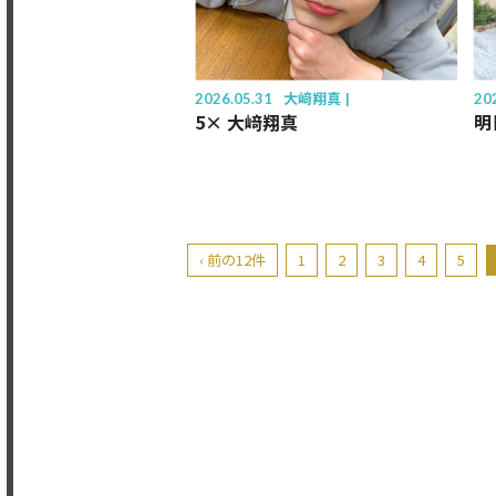
2026.05.31
大﨑翔真
20
5× 大﨑翔真
明
‹ 前の12件
1
2
3
4
5