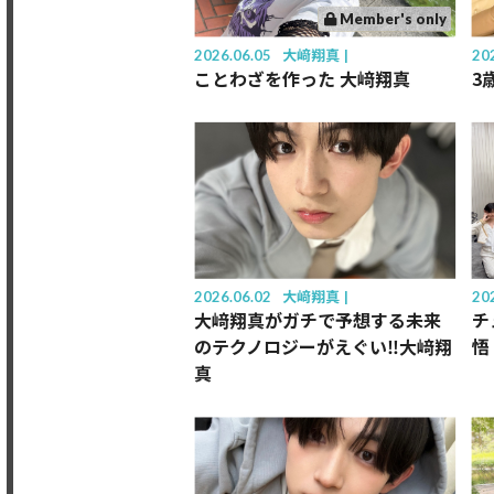
Member's only
2026.06.05
大﨑翔真
20
ことわざを作った 大﨑翔真
3
2026.06.02
大﨑翔真
20
大﨑翔真がガチで予想する未来
チ
のテクノロジーがえぐい‼️大﨑翔
悟
真