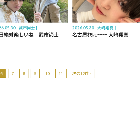
26.05.30
武市尚士
2026.05.30
大﨑翔真
日絶対楽しいね 武市尚士
名古屋ｵﾓﾚｪｰｰｰｰ 大﨑翔真
6
7
8
9
10
11
次の12件 ›