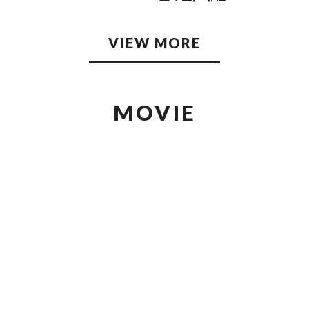
VIEW MORE
MOVIE
Member's only
Member's only
26.03.31
2026.03.28
裏側にカメラが潜入①]EBiDAN
[第1回]ミロが行く！ Lienel
XT FESTIVAL 2025 WINTER
ミロがエビネクメンバーに突
エビネクライブ納め２０２５
撃！