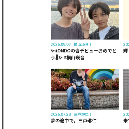
Member's only
2026.08.03
横山瑛音
20
✨iiONDOの皆デビューおめでと
輝
う🌡️✨ #横山瑛音
2026.07.28
三戸琳仁
20
夢の途中で。三戸琳仁
来