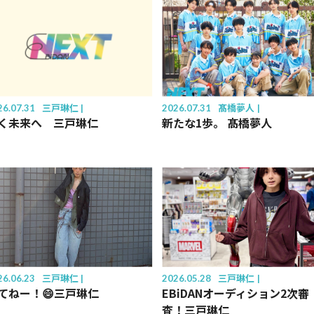
26.07.31
三戸琳仁
2026.07.31
髙橋夢人
く未来へ 三戸琳仁
新たな1歩。 髙橋夢人
26.06.23
三戸琳仁
2026.05.28
三戸琳仁
てねー！😄三戸琳仁
EBiDANオーディション2次審
査！三戸琳仁