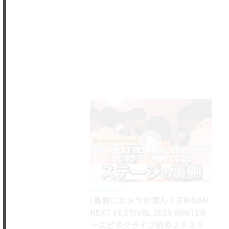
Member's only
2026.03.31
20
[裏側にカメラが潜入②]EBiDAN
[
NEXT FESTIVAL 2025 WINTER
NE
～エビネクライブ納め２０２５
～