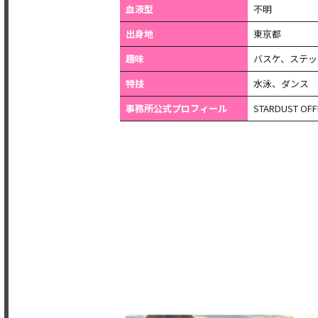
血液型
不明
出身地
東京都
趣味
バスケ、ステッ
特技
水泳、ダンス
事務所公式プロフィール
STARDUST OFFI