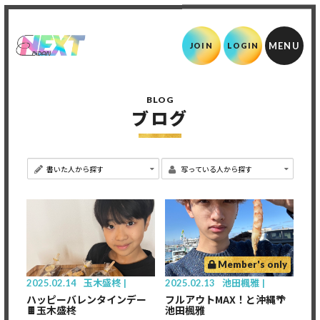
JOIN
LOGIN
BLOG
ブログ
Member's only
2025.02.14
玉木盛柊
2025.02.13
池田楓雅
ハッピーバレンタインデー
フルアウトMAX！と沖縄🌴
🍫玉木盛柊
池田楓雅