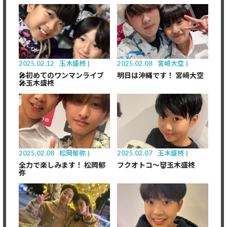
2025.02.12
玉木盛柊
2025.02.08
宮﨑大空
🎤初めてのワンマンライブ
明日は沖縄です！ 宮﨑大空
🎤玉木盛柊
2025.02.08
松岡郁弥
2025.02.07
玉木盛柊
全力で楽しみます！ 松岡郁
フクオトコ～👹玉木盛柊
弥