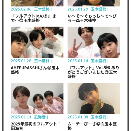
2025.02.06
玉木盛柊
2025.01.29
玉木盛柊
『フルアウト MAX‼』 ま
い〜そ〜ぐゎっち〜で〜び
で…😊玉木盛柊
る〜🌅玉木盛柊
2025.01.28
玉木盛柊
2025.01.14
玉木盛柊
​AMEFURASSHIさん😊玉木
『フルアウト』Vol.5🌺 あり
盛柊
がとうございました😊玉木
盛柊
2025.01.13
凪海音
2025.01.08
玉木盛柊
2025年最初のフルアウト！
ムーチーびーさ🍃☃️玉木盛
凪海音
柊