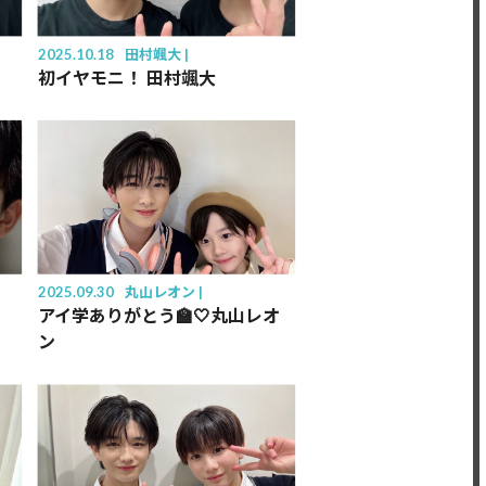
2025.10.18
田村颯大
初イヤモニ！ 田村颯大
2025.09.30
丸山レオン
アイ学ありがとう🏫🤍丸山レオ
ン