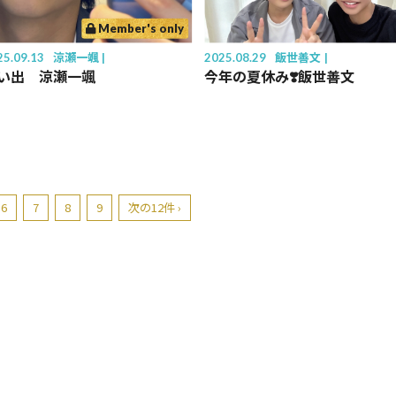
Member's only
25.09.13
涼瀬一颯
2025.08.29
飯世善文
い出 涼瀬一颯
今年の夏休み❣️飯世善文
6
7
8
9
次の12件 ›