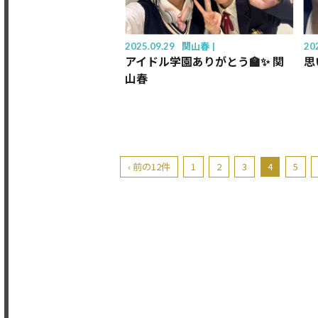
2025.09.29
関山春
20
アイドル学園ありがとう🏫✨ 関
思
山春
‹ 前の12件
1
2
3
4
5