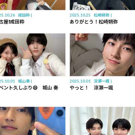
25.10.26
成田粋
2025.10.25
松崎朔弥
古屋❗️成田粋
ありがとう！松崎朔弥
25.10.01
城山奏
2025.10.01
涼瀬一颯
ベント久しぶり😄 城山 奏
やっと！ 涼瀬一颯