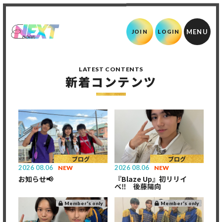
JOIN
LOGIN
LATEST CONTENTS
新着コンテンツ
ブログ
ブログ
2026
08.06
2026
08.06
NEW
NEW
お知らせ📢
『Blaze Up』初リリイ
ベ‼️ 後藤陽向
Member's only
Member's only