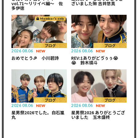
vol.71〜リリイベ編〜 佐
ざいました🌺 吉井悠真
多伊徳
Member's only
ブログ
ブログ
2026
08.06
2026
08.06
NEW
NEW
おめでとう🎉 小川碧詩
REV:1ありがどゔぅぅ😭
😭 鈴木瑛斗
ブログ
ブログ
2026
08.06
2026
08.06
NEW
NEW
星男祭2026でした。白石嵐
星男祭2026 ありがとうござ
丸
いました 玉木盛柊