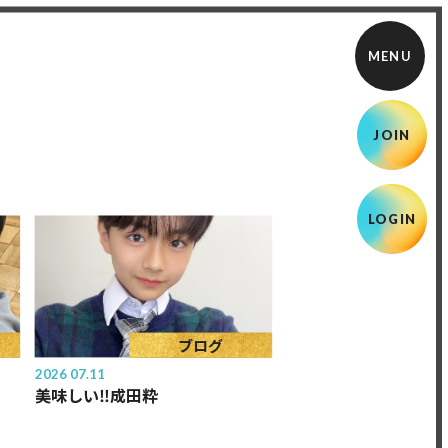
JOIN
LOGIN
ブログ
2026
07.11
。
美味しい‼️成田粋