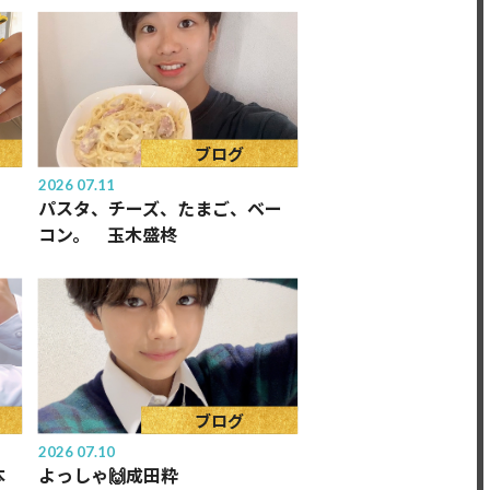
ブログ
2026
07.11
パスタ、チーズ、たまご、ベー
コン。 玉木盛柊
ブログ
2026
07.10
本
よっしゃ🙌成田粋