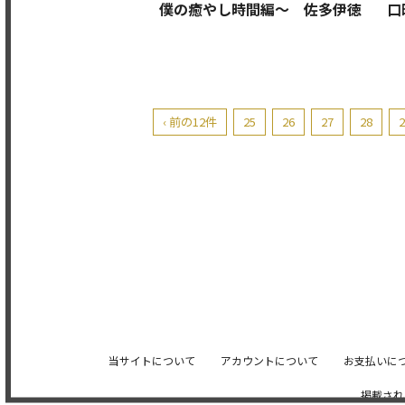
僕の癒やし時間編〜 佐多伊徳
口
‹ 前の12件
25
26
27
28
2
当サイトについて
アカウントについて
お支払いに
掲載され