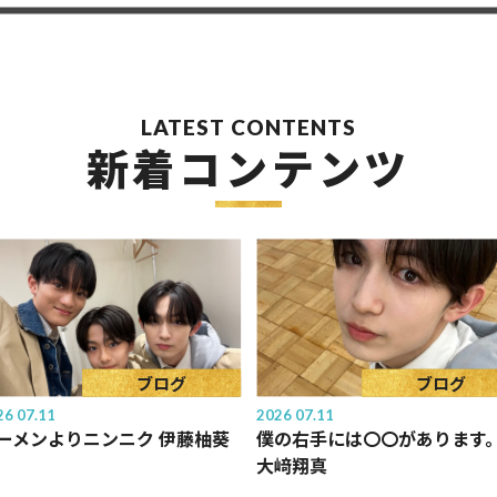
LATEST CONTENTS
新着コンテンツ
ブログ
ブログ
26
07.11
2026
07.11
ーメンよりニンニク 伊藤柚葵
僕の右手には〇〇があります
大﨑翔真