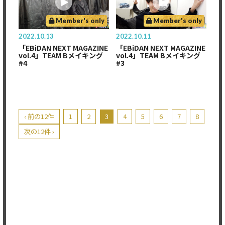
Member's only
Member's only
2022.10.13
2022.10.11
「EBiDAN NEXT MAGAZINE
「EBiDAN NEXT MAGAZINE
vol.4」TEAM Bメイキング
vol.4」TEAM Bメイキング
#4
#3
‹ 前の12件
1
2
3
4
5
6
7
8
次の12件 ›