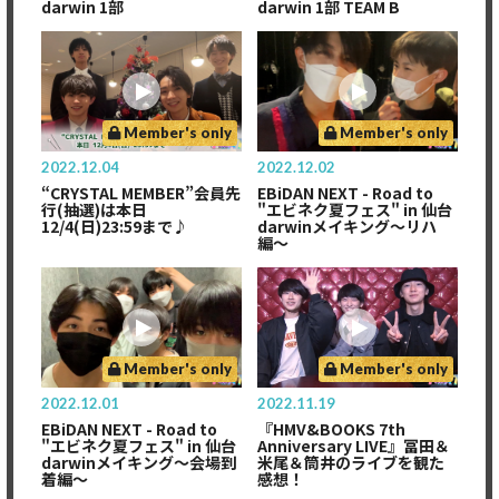
darwin 1部
darwin 1部 TEAM B
Member's only
Member's only
2022.12.04
2022.12.02
“CRYSTAL MEMBER”会員先
EBiDAN NEXT - Road to
行(抽選)は本日
"エビネク夏フェス" in 仙台
12/4(日)23:59まで♪
darwinメイキング〜リハ
編〜
Member's only
Member's only
2022.12.01
2022.11.19
EBiDAN NEXT - Road to
『HMV&BOOKS 7th
"エビネク夏フェス" in 仙台
Anniversary LIVE』冨田＆
darwinメイキング〜会場到
米尾＆筒井のライブを観た
着編〜
感想！