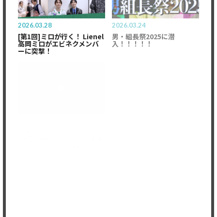
2026.03.28
2026.03.24
[第1回]ミロが行く！ Lienel
男・組長祭2025に潜
高岡ミロがエビネクメンバ
入！！！！！
ーに突撃！
2025.07.10
2025.07.03
【第8回 バトボライジン
【第7回 バトボライジン
グ!!】演技力向上！食わず嫌
グ!!】演技力向上！食わず嫌
い隠し王！(第3回戦)
い隠し王！〈第2回戦〉
Member's only
2025.06.26