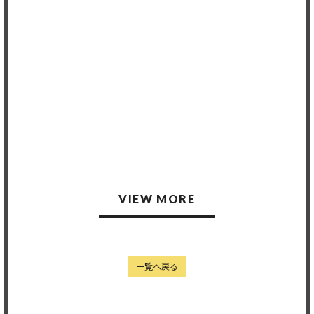
2025.03.29
Member's only
Member's only
2023.06.24
2023.06.23
VIEW MORE
一覧へ戻る