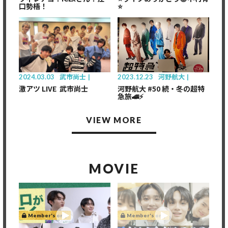
口勢梧！
⭐️
Member's only
2024.03.03
武市尚士
2023.12.23
河野航大
激アツ LIVE 武市尚士
河野航大 #50 続・冬の超特
急旅🚄⚡
VIEW MORE
MOVIE
Member's only
Member's only