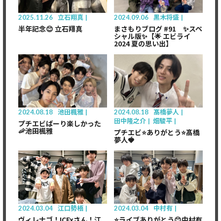
2025.11.26
立石翔真
2024.09.06
黒木将盛
半年記念😊 立石翔真
まさもりブログ #91 ✨スペ
シャル版✨【🌟 エビライ
2024 夏の思い出】
2024.08.18
池田楓雅
2024.08.18
髙橋夢人
田中隆之介
畑駿平
プチエビばーり楽しかった
🦐池田楓雅
プチエビ⭐️ありがとう⭐️髙橋
夢人🍓
Member's only
Member's only
2024.03.04
江口勢梧
2024.03.04
中村有
ヴィレナゴ！ICExさん！江
⭐️ライブありがとう😊中村有