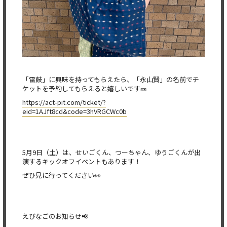
「雷鼓」に興味を持ってもらえたら、「永山賢」の名前でチ
ケットを予約してもらえると嬉しいです🎫
https://act-pit.com/ticket/?
eid=1AJft8cd&code=3hVRGCWc0b
5月9日（土）は、せいごくん、つーちゃん、ゆうごくんが出
演するキックオフイベントもあります！
ぜひ見に行ってください👀
えびなごのお知らせ📢