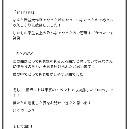
「sha na na」
なんと渋谷大作戦でやった以来やっていなかったのでめっち
ゃ久し
ぶりに披露しました！
しかも中学生以上のみんなでやったので密度すごかったです
笑笑
「FLY AWAY」
この曲はとっても勇気をもらえる曲だと思っていてみなさん
に僕た
ちの全力、勇気を届けられたと思います！
僕の中でとっても表現がしやすい曲でした！
そして1部ラストは東京のイベントでも披露した「Burn!」で
す！
僕たちの進化した姿をお見せできたと思います！
どうでした？
そして2部！