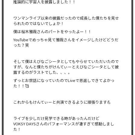
推論的に宇宙人を披露しました！！
ワンマンライブ以来の披露だったので成長した僕たちを見せ
られたのではないでしょか！
僕は桜木雅哉さんのパートをやったよー！！
YouTubeでめっちゃ見て雅哉さんをイメージしたけどどうだ
った？笑
そして僕はえびなごシータとしてもやらせていただいたので
すが、なんと僕たちがけんてぃーとえびなごシータとして披
露するのがラストでした、、、。
ずっとお世話になっていたのでLiveで恩返しできてよかっ
た！！🥰
これからもけんてぃーと共演できるように頑張ります💪
ライブを少しだけ見学できる時があったんだけど
VOKSY DAYSさんのパフォーマンスが凄すぎて感動しまし
た！