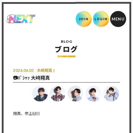
JOIN
LOGIN
BLOG
ブログ
2026.06.03
大﨑翔真
📷ﾊﾞｼｬｯ 大﨑翔真
翔真、参上🙌🏻