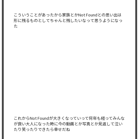
こういうことがあったから家族とかNot Foundとの思い出は
形に残るものとしてちゃんと残したいなっ
て思うようになっ
た
これからNot Foundが大きくなっていって何年も経ってみんな
が良い大人に
なった時に今の動画とか写真とか見返して泣い
たり笑ったりできた
ら幸せだね