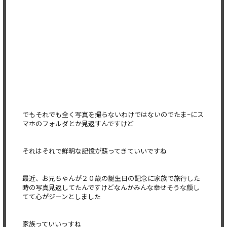
でもそれでも全く写真を撮らないわけではないのでたま~
にス
マホのフォルダとか見返すんですけど
それはそれで鮮明な記憶が蘇ってきていいですね
最近、
お兄ちゃんが２０歳の誕生日の記念に家族で旅行した
時の写真見返
してたんですけどなんかみんな幸せそうな顔し
てて心がジーンとし
ました
家族っていいっすね