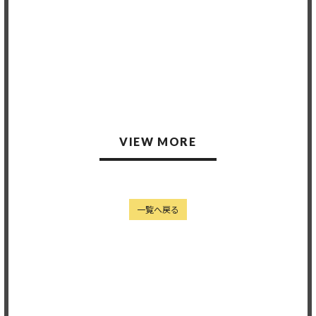
Member's only
Member's only
2026.03.31
2026.03.31
VIEW MORE
一覧へ戻る