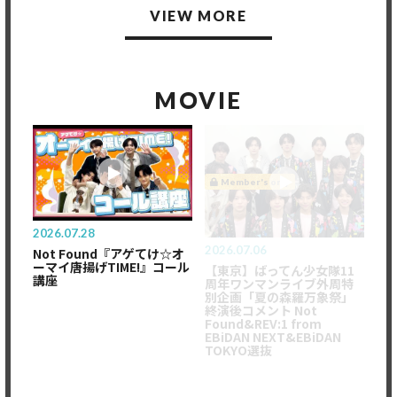
VIEW MORE
MOVIE
Member's only
2026.07.28
2026.07.06
Not Found『アゲてけ☆オ
ーマイ唐揚げTIME!』コール
【東京】ばってん少女隊11
講座
周年ワンマンライブ外周特
別企画「夏の森羅万象祭」
終演後コメント Not
Found&REV:1 from
EBiDAN NEXT&EBiDAN
TOKYO選抜