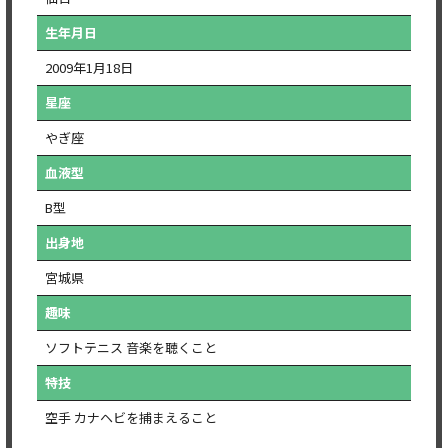
生年月日
2009年1月18日
星座
やぎ座
血液型
B型
出身地
宮城県
趣味
ソフトテニス 音楽を聴くこと
特技
空手 カナヘビを捕まえること