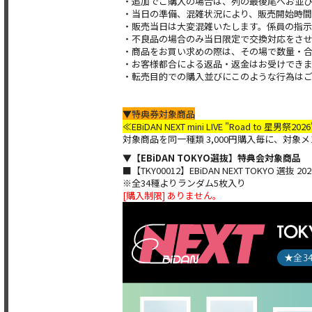
・追加でご購⼊の場合は、列の最後尾へお並
・当⽇の準備、混雑状況により、販売開始時
・販売当⽇は⼤変混雑いたします。係員の指⽰
・不良品の場合のみ当⽇限定で交換対応をさ
・商品をお買い求めの際は、その場で数量・
・お客様都合による返品・返⾦はお受けでき
・転売⽬的での購⼊並びにこのような⾏為は
▼特典券対象商品
≪EBiDAN NEXT mini LIVE "Road to 星男祭20
対象商品を同一種類 3,000円購入毎に、対
▼【EBiDAN TOKYO選抜】特典会対象商品
■【TKY00012】EBiDAN NEXT TOKYO 選抜 2026 
※全34種よりランダム5枚入り
[購入制限] ありません。