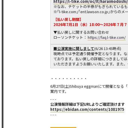
https://l-tike.com/oc/lt/haraimodoshi/
※なお、チケットの半券がもぎられているも
※｢l-tike.com｣｢ent.lawson.
【払い戻し期間】
2026年7月1日（水）18:00～2026年７月
▼払い戻しに関するお問い合わせ
ローソンチケット：
https://faq.l-tike.com/
■公演実施に関しまして
(6/26 13:45時点)
現時点では予定通り開催予定となります。な
ております。払い戻しの詳細につきましては
いただきますようお願いいたします。また、
・・・・・・・・・・
6月27日(土)Shibuya eggmanにて開催となる「EB
案内です。
- - -
公演情報詳細は下記URLよりご確認頂けます
https://ebidan.com/contents/1081975
- - -