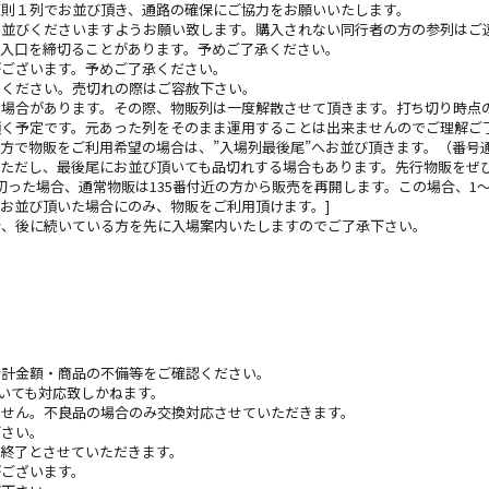
原則１列でお並び頂き、通路の確保にご協⼒をお願いいたします。
お並びくださいますようお願い致します。購⼊されない同⾏者の⽅の参列はご
場⼊⼝を締切ることがあります。予めご了承ください。
がございます。予めご了承ください。
りください。売切れの際はご容赦下さい。
る場合があります。その際、物販列は一度解散させて頂きます。打ち切り時点
頂く予定です。元あった列をそのまま運用することは出来ませんのでご理解ご
方で物販をご利用希望の場合は、”入場列最後尾”へお並び頂きます。（番号
ただし、最後尾にお並び頂いても品切れする場合もあります。先行物販をぜ
打ち切った場合、通常物販は135番付近の方から販売を再開します。この場合、1
お並び頂いた場合にのみ、物販をご利用頂けます。]
合、後に続いている方を先に入場案内いたしますのでご了承下さい。
合計⾦額・商品の不備等をご確認ください。
いても対応致しかねます。
ません。不良品の場合のみ交換対応させていただきます。
下さい。
終了とさせていただきます。
がございます。