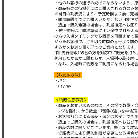
・他のお客様の通⾏の妨げにならないよう、
・商品販売の待機列にはご購⼊される⽅のみ
※当⽇の列状況により、予定時間より前に売
・開演時間までにご購⼊いただけない可能性
・追加で購⼊希望の場合は、列最後尾へお回
・先行物販は、開場準備に伴い途中で打ち切
の方の入場タイミングから販売を再開させて
かったお客様で、打ち切り時間の番号より前の
するかをお選び頂く形でのご案内となります。
[例: 先行物販135番の方を対応中に販売を
利用したか否かに関わらず、入場列の最後尾に
・なお、入場時に物販をご利用になられる場
【お支払方法】
・現金
・PayPay
《 物販注意事項 》
・商品をお買い求めの際は、その場で数量・
レジを離れてから数量・種類の違いを申告頂
・お客様都合による返品・返⾦はお受けでき
・追加でご購⼊の場合は、列最後尾へお並び
・商品の数に限りがございます。無くなり次第
・混雑状況により購⼊制限が変更になる場合