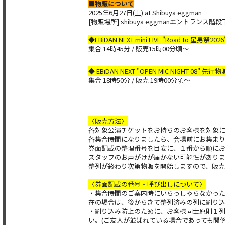
■物販について
2025年6月27日(土) at Shibuya eggman
[物販場所] shibuya eggmanエントランス階段
◆EBiDAN NEXT mini LIVE "Road to 星男祭
集合 14時45分 / 販売15時00分頃～
◆ EBiDAN NEXT "OPEN MIC NIGHT 08" 先
集合 18時50分 / 販売 19時00分頃～
〈販売⽅法〉
各対象公演チケットをお持ちのお客様を対象
各集合時間になりましたら、会場前にお集ま
券⾯記載の整理番号を⽬安に、１番から順に
スタッフのお声がけが届かない可能性があり
整列が終わり次第物販を開始しますので、販売
〈券⾯記載の番号・呼び出しについて〉
・集合時間のご案内時にいらっしゃらなかっ
在の場合は、後からきて整列済みの列に割り
・割り込み防⽌のために、お客様同⼠原則１
い。(ご友⼈が並ばれている場合であっても関