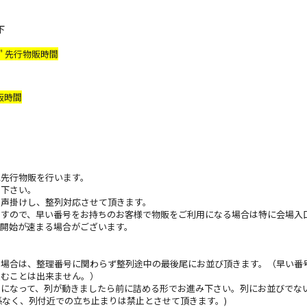
下
2026" 先行物販時間
行物販時間
に先行物販を⾏います。
り下さい。
お声掛けし、整列対応させて頂きます。
ますので、早い番号をお持ちのお客様で物販をご利⽤になる場合は特に会場⼊
開始が速まる場合がございます。
た場合は、整理番号に関わらず整列途中の最後尾にお並び頂きます。（早い番
込むことは出来ません。）
列になって、列が動きましたら前に詰める形でお進み下さい。列にお並びでな
係なく、列付近での⽴ち⽌まりは禁⽌とさせて頂きます。)