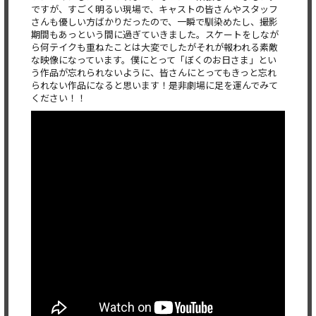
ですが、すごく明るい現場で、キャストの皆さんやスタッフ
さんも優しい方ばかりだったので、一瞬で馴染めたし、撮影
期間もあっという間に過ぎていきました。スケートをしなが
ら何テイクも重ねたことは大変でしたがそれが報われる素敵
な映像になっています。僕にとって「ぼくのお日さま」とい
う作品が忘れられないように、皆さんにとってもきっと忘れ
られない作品になると思います！是非劇場に足を運んでみて
ください！！