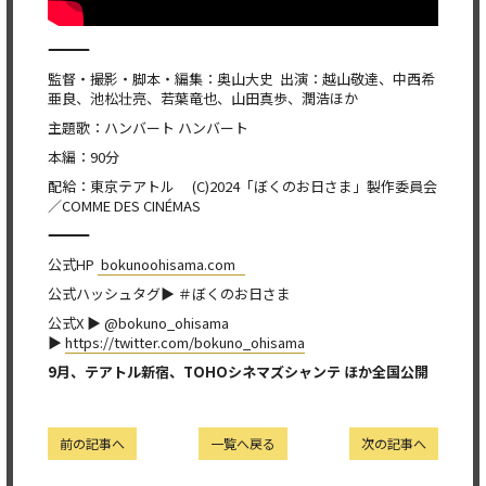
―――――――――――――――――――――――――――――――――――――――――――――――――
監督・撮影・脚本・編集：奥山大史 出演：越山敬達、中西希
亜良、池松壮亮、若葉竜也、山田真歩、潤浩ほか
主題歌：ハンバート ハンバート
本編：90分
配給：東京テアトル (C)2024「ぼくのお日さま」製作委員会
／COMME DES CINÉMAS
―――――――――――――――――――――――――――――――――――――――――――――――――
公式HP
bokunoohisama.com
公式ハッシュタグ▶︎ ＃ぼくのお日さま
公式X ▶ @bokuno_ohisama
▶
https://twitter.com/bokuno_ohisama
9
月
、テアトル新宿、
TOHO
シネマズシャンテ
ほか
全国公開
前の記事へ
一覧へ戻る
次の記事へ