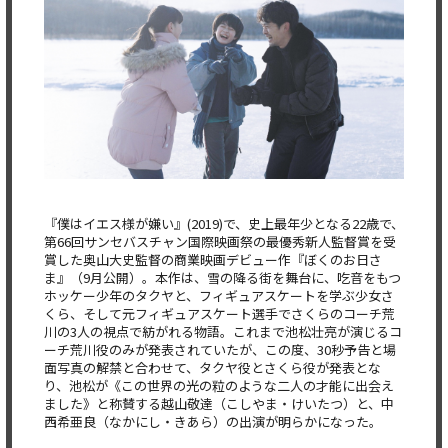
『僕はイエス様が嫌い』(2019)で、史上最年少となる22歳で、
第66回サンセバスチャン国際映画祭の最優秀新人監督賞を受
賞した奥山大史監督の商業映画デビュー作『ぼくのお日さ
ま』（9月公開）。本作は、雪の降る街を舞台に、吃音をもつ
ホッケー少年のタクヤと、フィギュアスケートを学ぶ少女さ
くら、そして元フィギュアスケート選手でさくらのコーチ荒
川の3人の視点で紡がれる物語。これまで池松壮亮が演じるコ
ーチ荒川役のみが発表されていたが、この度、30秒予告と場
面写真の解禁と合わせて、タクヤ役とさくら役が発表とな
り、池松が《この世界の光の粒のような二人の才能に出会え
ました》と称賛する越山敬達（こしやま・けいたつ）と、中
西希亜良（なかにし・きあら）の出演が明らかになった。