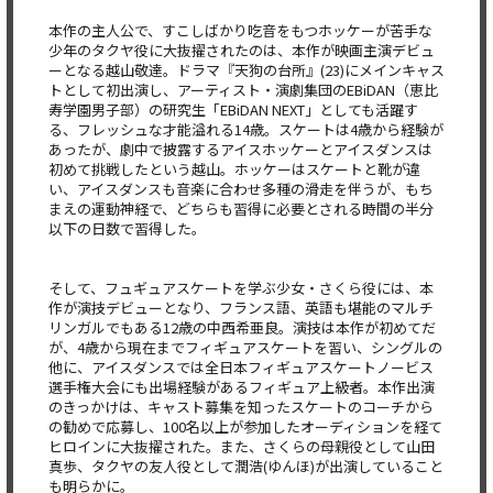
本作の主人公で、すこしばかり吃音をもつホッケーが苦手な
少年のタクヤ役に大抜擢されたのは、本作が映画主演デビュ
ーとなる越山敬達。ドラマ『天狗の台所』(23)にメインキャス
トとして初出演し、アーティスト・演劇集団のEBiDAN（恵比
寿学園男子部）の研究生「EBiDAN NEXT」としても活躍す
る、フレッシュな才能溢れる14歳。スケートは4歳から経験が
あったが、劇中で披露するアイスホッケーとアイスダンスは
初めて挑戦したという越山。ホッケーはスケートと靴が違
い、アイスダンスも音楽に合わせ多種の滑走を伴うが、もち
まえの運動神経で、どちらも習得に必要とされる時間の半分
以下の日数で習得した。
そして、フュギュアスケートを学ぶ少女・さくら役には、本
作が演技デビューとなり、フランス語、英語も堪能のマルチ
リンガルでもある12歳の中西希亜良。演技は本作が初めてだ
が、4歳から現在までフィギュアスケートを習い、シングルの
他に、アイスダンスでは全日本フィギュアスケートノービス
選手権大会にも出場経験があるフィギュア上級者。本作出演
のきっかけは、キャスト募集を知ったスケートのコーチから
の勧めで応募し、100名以上が参加したオーディションを経て
ヒロインに大抜擢された。また、さくらの母親役として山田
真歩、タクヤの友人役として潤浩(ゆんほ)が出演していること
も明らかに。