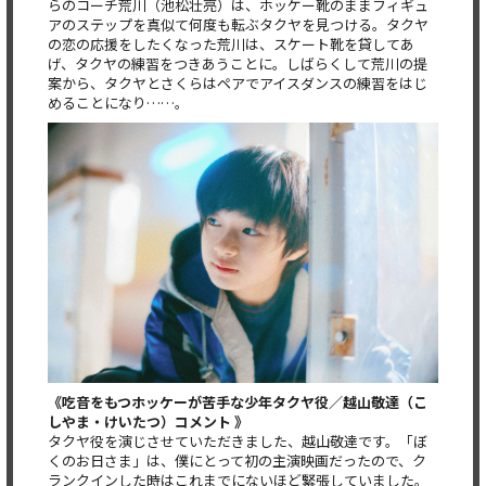
らのコーチ荒川（池松壮亮）は、ホッケー靴のままフィギュ
アのステップを真似て何度も転ぶタクヤを見つける。タクヤ
の恋の応援をしたくなった荒川は、スケート靴を貸してあ
げ、タクヤの練習をつきあうことに。しばらくして荒川の提
案から、タクヤとさくらはペアでアイスダンスの練習をはじ
めることになり……。
《吃音をもつホッケーが苦手な少年タクヤ役／越山敬達（こ
しやま・けいたつ）コメント 》
タクヤ役を演じさせていただきました、越山敬達です。「ぼ
くのお日さま」は、僕にとって初の主演映画だったので、ク
ランクインした時はこれまでにないほど緊張していました。