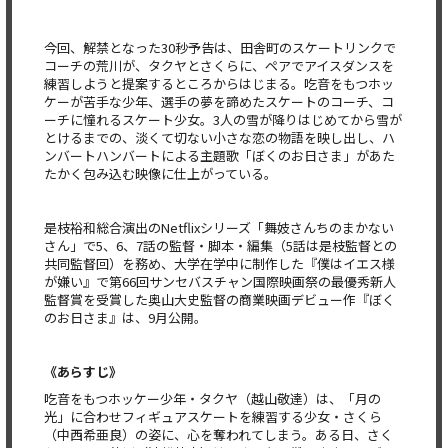
今回、解禁となった30秒予告は、田舎町のスケートリンクで
コーチの荒川が、タクヤとさくらに、ペアでアイスダンスを
練習しようと提案するところからはじまる。吃音をもつホッ
ケーが苦手な少年、選手の夢を諦めたスケートのコーチ、コ
ーチに憧れるスケート少女。3人の雪が降りはじめてから雪が
とけるまでの、淡くて切ない小さな恋の物語を映し出し、ハ
ンバートハンバートによる主題歌「ぼくのお日さま」があた
たかく包み込む映像に仕上がっている。
是枝裕和総合演出のNetflixシリーズ「舞妓さんちのまかない
さん」で5、6、7話の監督・脚本・編集（5話は是枝監督との
共同監督回）を務め、大学在学中に制作した『僕はイエス様
が嫌い』で第66回サンセバスチャン国際映画祭の最優秀新人
監督賞を受賞した奥山大史監督の商業映画デビュー作『ぼく
のお日さま』は、9月公開。
《あらすじ》
吃音をもつホッケー少年・タクヤ（越山敬達）は、「月の
光」に合わせフィギュアスケートを練習する少女・さくら
（中西希亜良）の姿に、心を奪われてしまう。ある日、さく