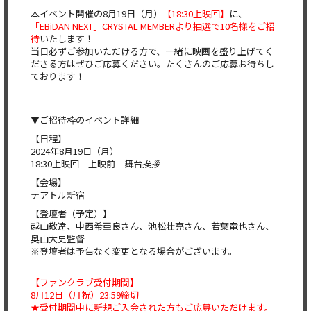
本イベント開催の8月19日（月）
【18:30上映回】
に、
「EBiDAN NEXT」CRYSTAL MEMBERより抽選で10名様をご招
待
いたします！
当日必ずご参加いただける方で、一緒に映画を盛り上げてく
ださる方はぜひご応募ください。たくさんのご応募お待ちし
ております！
▼ご招待枠のイベント詳細
【日程】
2024年8月19日（月）
18:30上映回 上映前 舞台挨拶
【会場】
テアトル新宿
【登壇者（予定）】
越山敬達、中西希亜良さん、池松壮亮さん、若葉竜也さん、
奥山大史監督
※登壇者は予告なく変更となる場合がございます。
【ファンクラブ受付期間】
8月12日（月祝）23:59締切
★受付期間中に新規ご入会された方もご応募いただけます。