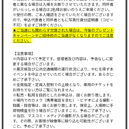
者と異なる場合は入場をお断りさせていただきます。同伴者
がいらっしゃる場合は2名様お揃いのうえご来場ください。
※受付の際、ご本人確認をさせていただく場合がございます
ので、申込代表者と同伴者ともに写真付身分証明書（コピー
不可）を必ずご持参ください。
★ご当選にも関わらず欠席された場合は、今後のプレゼント
キャンペーンやご招待枠のご当選がなくなりますのでご注意
ください。
【注意事項】
※内容はすべて予定です。登壇者及び内容は、予告なしに変
更する場合がございます。
※悪天候及び公共交通機関の運行状況により、やむを得ず本
イベントを中止させていただく場合がございます。あらかじ
めご了承下さい。
※全席指定・定員入替制での上映となり、専用のチケットを
お持ちでない方はご覧になれません。
※転売・転用を目的としたお申込は、固くお断り致します。
※場内でのカメラ（携帯電話を含む）・ビデオによる撮影・
録画・録音等は、固くお断り致します。保安上、入場時に手
荷物検査を行う場合がございますこと、予めご了承下さい。
※当日、マスコミ・メディアの撮影が入る場合がございま
す。その際、お客様が映像等に映り込む可能性がございます
こと、予めご了承下さい。