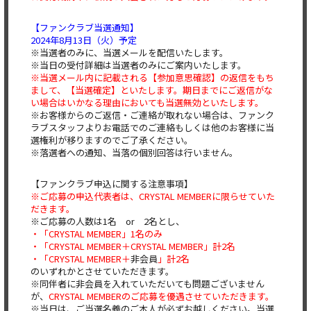
【ファンクラブ当選通知】
2024年8月13日（火）予定
※当選者のみに、当選メールを配信いたします。
※当日の受付詳細は当選者のみにご案内いたします。
※当選メール内に記載される【参加意思確認】の返信をもち
まして、【当選確定】といたします。期日までにご返信がな
い場合はいかなる理由においても当選無効といたします。
※お客様からのご返信・ご連絡が取れない場合は、ファンク
ラブスタッフよりお電話でのご連絡もしくは他のお客様に当
選権利が移りますのでご了承ください。
※落選者への通知、当落の個別回答は行いません。
【ファンクラブ申込に関する注意事項】
※ご応募の申込代表者は、CRYSTAL MEMBERに限らせていた
だきます。
※ご応募の人数は1名 or 2名とし、
・「CRYSTAL MEMBER」1名のみ
・「CRYSTAL MEMBER＋CRYSTAL MEMBER」計2名
・「CRYSTAL MEMBER＋
非会員
」計2名
のいずれかとさせていただきます。
※同伴者に非会員を入れていただいても問題ございません
が、
CRYSTAL MEMBERのご応募を優遇させていただきます。
※当日は、ご当選名義のご本人が必ずお越しください。当選