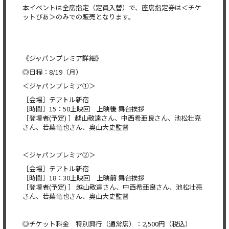
本イベントは全席指定（定員入替）で、座席指定券は＜チケ
ットぴあ＞のみでの販売となります。
《ジャパンプレミア詳細》
◎日程：8/19（月）
＜ジャパンプレミア①＞
［会場］テアトル新宿
［時間］15：50上映回
上映後
舞台挨拶
［登壇者(予定) ］越山敬達さん、中西希亜良さん、池松壮亮
さん、若葉竜也さん、奥山大史監督
＜ジャパンプレミア②＞
［会場］テアトル新宿
［時間］18：30上映回
上映前
舞台挨拶
［登壇者(予定) ］ 越山敬達さん、中西希亜良さん、池松壮亮
さん、若葉竜也さん、奥山大史監督
◎チケット料金 特別興行（通常席）：2,500円（税込）