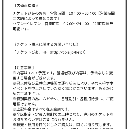
［店頭直接購入］
チケットぴあのお店 営業時間 10：00～20：00【営業時間
は店舗によって異なります】
セブンｰイレブン 営業時間 0：00～24：00 *24時間発券
可能です。
《チケット購入に関するお問い合わせ》
「チケットぴあ」HP（
http://t.pia.jp/help/
）
【注意事項 】
※内容はすべて予定です。登壇者及び内容は、予告なしに変
更する場合がございます。
※悪天候及び公共交通機関の運行状況により、やむを得ず本
イベントを中止させていただく場合がございます。あらかじ
めご了承下さい。
※特別興行の為、ムビチケ、各種割引・各種招待券は、ご使
用頂けません。
※上記料金はすべて税込金額です。
※全席指定・定員入替制での上映となり、専用のチケットを
お持ちでない方はご覧になれません。
※転売・転用を目的としたご購入は、固くお断り致します。