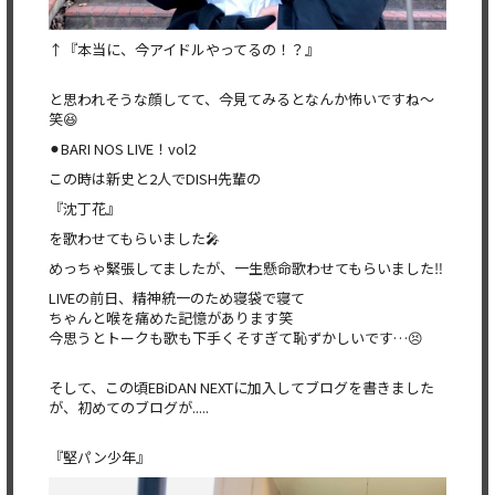
↑『本当に、今アイドルやってるの！？』
と思われそうな顔してて、今見てみるとなんか怖いですね〜
笑😆
⚫︎BARI NOS LIVE！vol2
この時は新史と2人でDISH先輩の
『沈丁花』
を歌わせてもらいました🎤
めっちゃ緊張してましたが、一生懸命歌わせてもらいました‼️
LIVEの前日、精神統一のため寝袋で寝て
ちゃんと喉を痛めた記憶があります笑
今思うとトークも歌も下手くそすぎて恥ずかしいです…😣
そして、この頃EBiDAN NEXTに加入してブログを書きました
が、初めてのブログが.....
『堅パン少年』