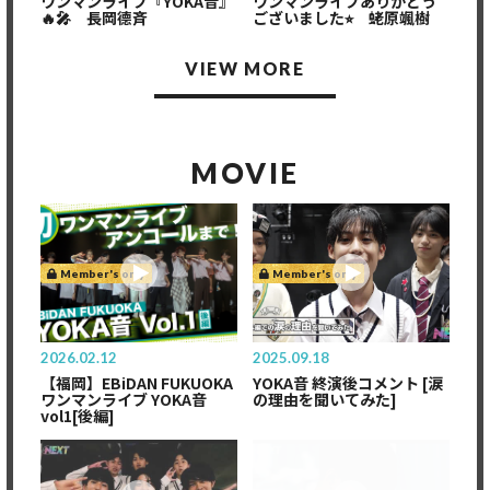
ワンマンライブ『YOKA音』
ワンマンライブありがとう
🔥🎤 長岡德斉
ございました⭐︎ 蛯原颯樹
VIEW MORE
MOVIE
Member's only
Member's only
2026.02.12
2025.09.18
【福岡】EBiDAN FUKUOKA
YOKA音 終演後コメント [涙
ワンマンライブ YOKA音
の理由を聞いてみた]
vol1[後編]