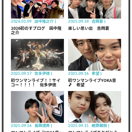
2026.01.09
田中隆之介
2025.09.18
吉岡蒼
2026初のすブログ 田中隆
楽しい思い出 吉岡蒼
之介
2025.09.17
佐多伊徳
2025.09.16
希望
初ワンマンライブ！！サイ
初ワンマンライブYOKA音
コー！！！！ 佐多伊徳
🎵 希望
2025.09.16
長岡德斉
2025.09.15
蛯原颯樹