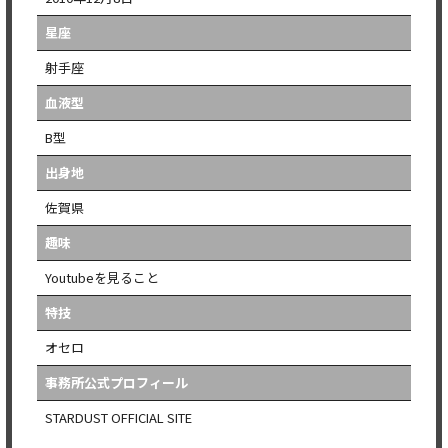
星座
射手座
血液型
B型
出身地
佐賀県
趣味
Youtubeを見ること
特技
オセロ
事務所公式プロフィール
STARDUST OFFICIAL SITE