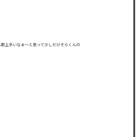
ん歌上手いなぁ〜
と思って少しだけそらくんの