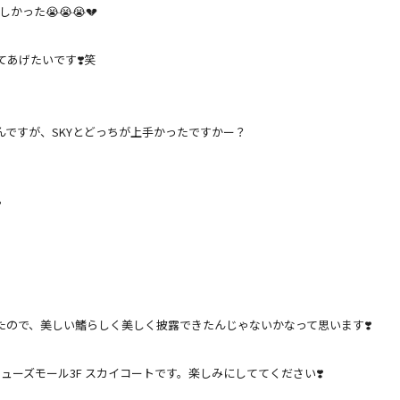
った😭😭😭💔
あげたいです❣️
笑
んですが、SKYとどっちが上手かったですかー？
️
たので、
美しい鰭らしく美しく披露できたんじゃないかなって思います❣️
ューズモール3F スカイコートです。
楽しみにしててください❣️