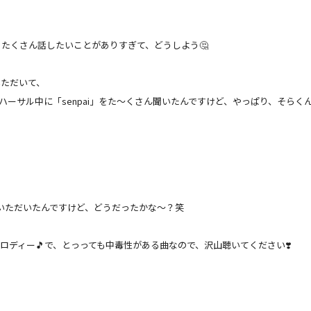
！
たくさん話したいことがありすぎて、どうしよう🤔
ていただいて、
ハーサル中に「
senpai」をた〜くさん聞いたんですけど、やっぱり、
そらく
いただいたんですけど、どうだったかな〜？笑
ロディー🎵で、
とっっても中毒性がある曲なので、沢山聴いてください❣️