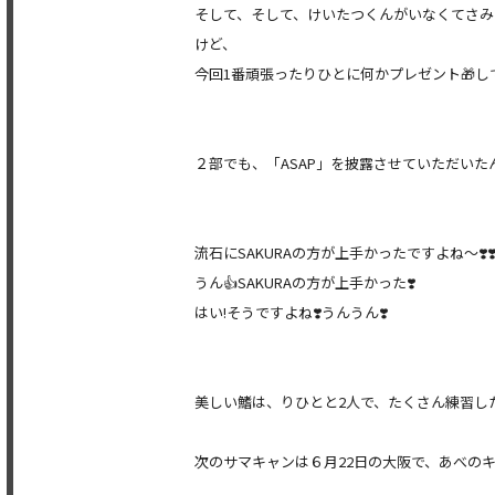
そして、そして、けいたつくんがいなくてさみしか
けど、
今回1番頑張ったりひとに何かプレゼント🎁して
２部でも、「ASAP」を披露させていただいた
流石にSAKURAの方が上手かったですよね〜❣️❣
うん👍SAKURAの方が上手かった❣️
はい!そうですよね❣️うんうん❣️
美しい鰭は、りひとと2人で、たくさん練習し
次のサマキャンは６月22日の大阪で、
あべのキ