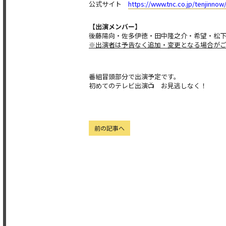
公式サイト
https://www.tnc.co.jp/tenjinnow
【出演メンバー】
後藤陽向・佐多伊徳・田中隆之介・希望・松
※出演者は予告なく追加・変更となる場合が
番組冒頭部分で出演予定です。
初めてのテレビ出演📺 お見逃しなく！
前の記事へ