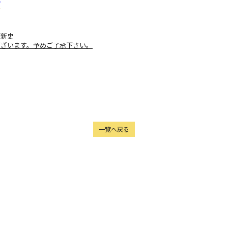
/
下新史
ございます。予めご了承下さい。
一覧へ戻る