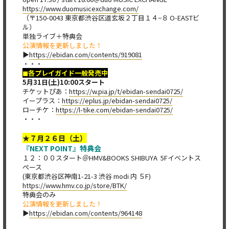
https://www.duomusicexchange.com/
（〒150-0043 東京都渋谷区道玄坂２丁目１４−８ O-EASTビ
ル）
単独ライブ＋特典会
公演情報を更新しました！
▶︎
https://ebidan.com/contents/919081
・・・
◼︎各プレイガイド一般発売中
5月31日(土)10:00​スタート
チケットぴあ：
https://w.pia.jp/t/ebidan-sendai0725/
イープラス：
https://eplus.jp/ebidan-sendai0725/
ローチケ：
https://l-tike.com/ebidan-sendai0725/​
・・・
★７月２６日（土）
『NEXT POINT』特典会
１２：００スタート＠HMV&BOOKS SHIBUYA 5Fイベントス
ぺース
(東京都渋谷区神南1-21-3 渋谷 modi 内 ５F)
https://www.hmv.co.jp/store/BTK/
特典会のみ
公演情報を更新しました！
▶︎
https://ebidan.com/contents/964148