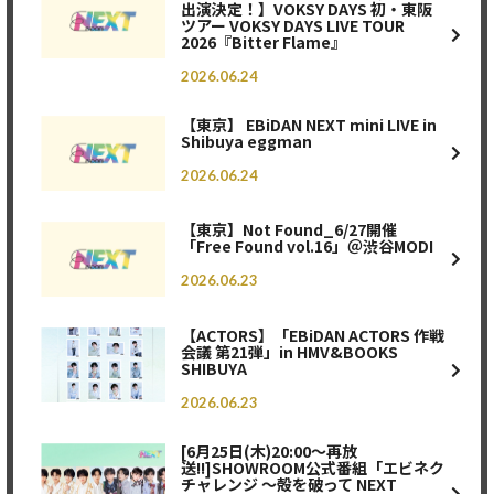
出演決定！】VOKSY DAYS 初・東阪
ツアー VOKSY DAYS LIVE TOUR
2026『Bitter Flame』
2026.06.24
【東京】 EBiDAN NEXT mini LIVE in
Shibuya eggman
2026.06.24
【東京】Not Found_6/27開催
「Free Found vol.16」＠渋谷MODI
2026.06.23
【ACTORS】「EBiDAN ACTORS 作戦
会議 第21弾」in HMV&BOOKS
SHIBUYA
2026.06.23
[6月25日(木)20:00〜再放
送!!]SHOWROOM公式番組「エビネク
チャレンジ ～殻を破って NEXT