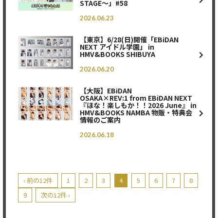
STAGE～」#58
2026.06.23
【東京】6/28(日)開催「EBiDAN
NEXT アイドル学園」 in
HMV&BOOKS SHIBUYA
2026.06.20
【大阪】EBiDAN
OSAKA×REV:1 from EBiDAN NEXT
『ほな！楽しもか！！2026 June』 in
HMV&BOOKS NAMBA 物販・特典会
情報のご案内
2026.06.18
‹ 前の12件
1
2
3
4
5
6
7
8
9
次の12件 ›