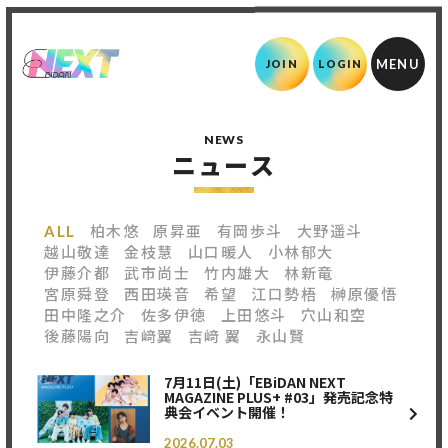
JOIN
LOGIN
NEWS
ニュース
ALL
柏木悠
原昇亜
有岡歩斗
大野遥斗
越山敬達
金枝慧
山口暖人
小林郁大
伊藤介都
武市尚士
竹内雄大
林新竜
宮原舜登
西田瑛音
希望
江口勢梧
榊原優悟
田中隆之介
佐多伊徳
上田悠斗
穴山和空
後藤陽向
吉﨑翼
吉﨑 翼
永山賢
7月11日(土)「EBiDAN NEXT
MAGAZINE PLUS+ #03」発売記念特
典会イベント開催！
2026.07.03