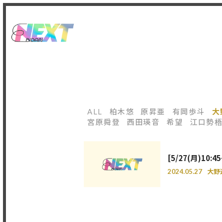
ALL
柏木悠
原昇亜
有岡歩斗
大
宮原舜登
西田瑛音
希望
江口勢
[5/27(月)1
2024.05.27
大野