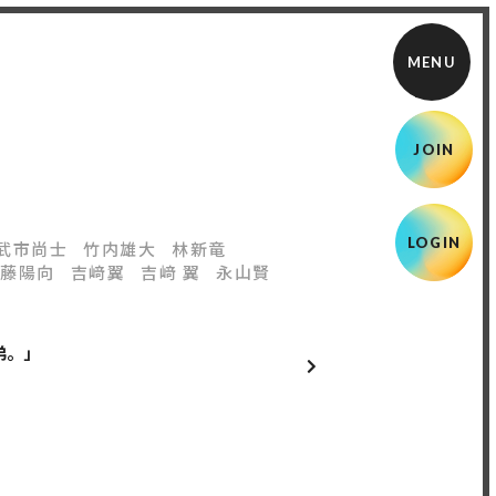
JOIN
LOGIN
武市尚士
竹内雄大
林新竜
藤陽向
吉﨑翼
吉﨑 翼
永山賢
弟。」