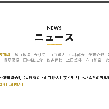
NEWS
ニュース
野遥斗
越山敬達
金枝慧
山口暖人
小林郁大
伊藤介都
梧
榊原優悟
田中隆之介
佐多伊徳
上田悠斗
穴山和空
後
0:45〜放送開始!!]【大野 遥斗・山口 暖人】夜ドラ「柚木さんちの四兄
遥斗
山口暖人