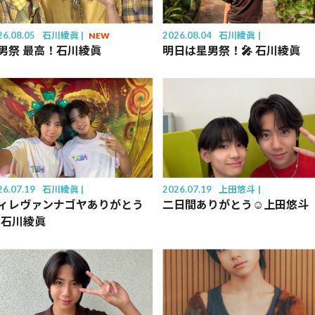
26.08.05
石川綾眞
2026.08.04
石川綾眞
NEW
男祭 最高！石川綾眞
明日は星男祭！🎤 石川綾眞
26.07.19
石川綾眞
2026.07.19
上田悠斗
ィレヴァンナゴヤありがとう
二日間ありがとう☺️上田悠斗
 石川綾眞