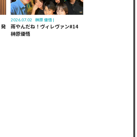
2026.07.02
榊󠄀原 優悟
 発
雨やんだね！ヴィレヴァン#14
榊原優悟