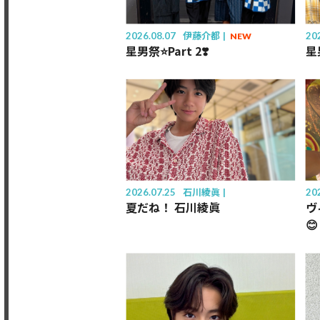
2026.08.07
伊藤介都
20
NEW
星男祭⭐️Part 2❣️
星
2026.07.25
石川綾眞
20
夏だね！ 石川綾眞
ヴ
