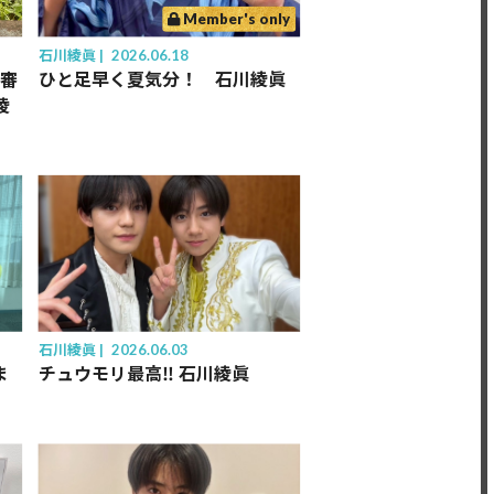
Member's only
石川綾眞
2026.06.18
宿審
ひと足早く夏気分！ 石川綾眞
綾
石川綾眞
2026.06.03
ま
チュウモリ最高‼️ 石川綾眞