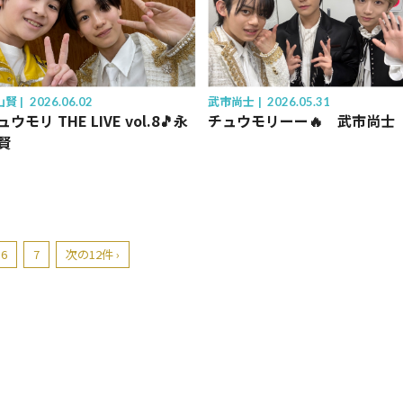
山賢
2026.06.02
武市尚士
2026.05.31
ウモリ THE LIVE vol.8🎵永
チュウモリーー🔥 武市尚士
賢
6
7
次の12件 ›