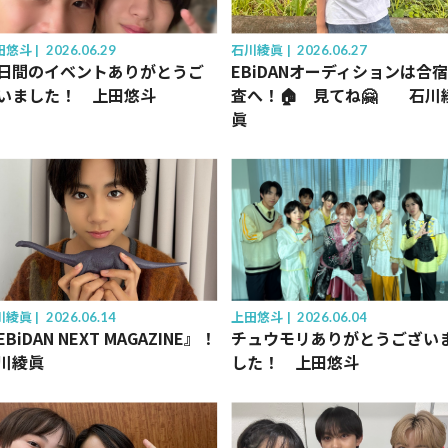
田悠斗
2026.06.29
石川綾眞
2026.06.27
日間のイベントありがとうご
EBiDANオーディションは合
いました！ 上田悠斗
査へ！🏠 見てね🤗 石川
眞
川綾眞
2026.06.14
上田悠斗
2026.06.04
EBiDAN NEXT MAGAZINE』！
チュウモリありがとうござい
川綾眞
した！ 上田悠斗