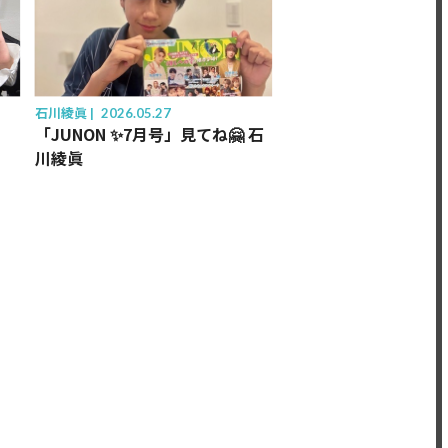
石川綾眞
2026.05.27
「JUNON ✨7月号」見てね🤗 石
川綾眞