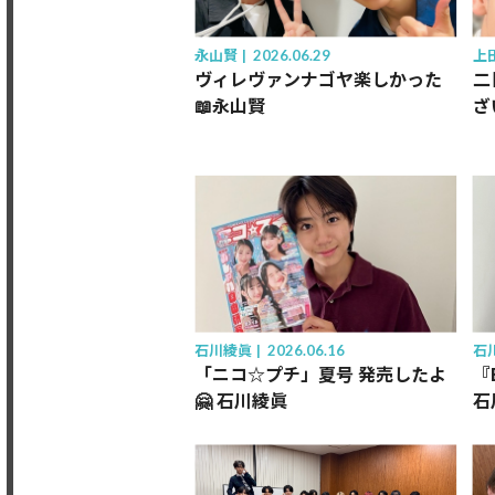
永山賢
2026.06.29
上
ヴィレヴァンナゴヤ楽しかった
二
📖永山賢
ざ
石川綾眞
2026.06.16
石
「ニコ☆プチ」夏号 発売したよ
『
🤗 石川綾眞
石