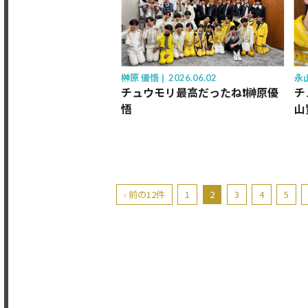
榊󠄀原 優悟
2026.06.02
永
チュウモリ最高だったね❗️榊原優
チュ
悟
山
‹ 前の12件
1
2
3
4
5