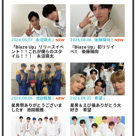
Member's only
2026.08.07
永沼瑛太
2026.08.06
後藤陽向
NEW
NEW
「Blaze Up」リリースイベ
『Blaze Up』初リリイ
ント！！これが僕らのスタ
ベ‼️ 後藤陽向
イル！！！ 永沼瑛太
Member's only
2026.08.06
池田楓雅
2026.08.05
希望
NEW
星男祭ありがとうございま
星男＆えび福ありがとう大
した❣️ 池田楓雅
好き 希望