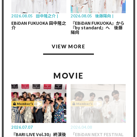
2026.08.05
田中隆之介
2026.08.05
後藤陽向
EBiDAN FUKUOKA 田中隆之
『EBiDAN FUKUOKA』から
介
『by standard』へ 後藤
陽向
VIEW MORE
MOVIE
Member's only
Member's only
2026.07.07
2026.04.08
『BARI LIVE Vol.30』終演後
「EBiDAN NEXT FESTIVAL