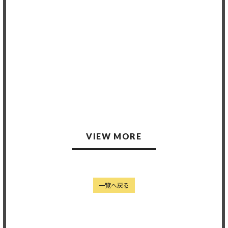
Member's only
Member's only
2025.10.28
2025.10.20
VIEW MORE
一覧へ戻る