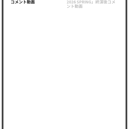
コメント動画
2026 SPRING」終演後コメ
ント動画
Member's only
Member's only
2026.02.12
2026.01.20
【福岡】EBiDAN FUKUOKA
『BARI LIVE Vol.24』終演後
ワンマンライブ YOKA音
コメント動画
vol1[後編]
Member's only
Member's only
2026.01.01
2025.11.26