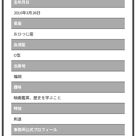
生年月日
2010年3月26日
星座
おひつじ座
血液型
O型
出身地
福岡
趣味
映画鑑賞、歴史を学ぶこと
特技
剣道
事務所公式プロフィール