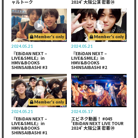
ャルトーク
2024' 大阪公演 密着㉔
Member's only
Member's only
2024.05.21
2024.05.21
『EBiDAN NEXT –
『EBiDAN NEXT –
LIVE&SMILE』in
LIVE&SMILE』in
HMV&BOOKS
HMV&BOOKS
SHINSAIBASHI #3
SHINSAIBASHI #2
Member's only
2024.05.21
2024.05.17
『EBiDAN NEXT –
エビネク動画！ #045
LIVE&SMILE』in
'EBiDAN NEXT LIVE TOUR
HMV&BOOKS
2024' 大阪公演 密着⑳
SHINSAIBASHI #1