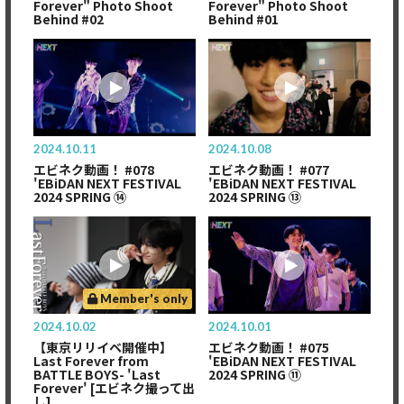
Forever" Photo Shoot
Forever" Photo Shoot
Behind #02
Behind #01
2024.10.11
2024.10.08
エビネク動画！ #078
エビネク動画！ #077
'EBiDAN NEXT FESTIVAL
'EBiDAN NEXT FESTIVAL
2024 SPRING ⑭
2024 SPRING ⑬
Member's only
2024.10.02
2024.10.01
【東京リリイベ開催中】
エビネク動画！ #075
Last Forever from
'EBiDAN NEXT FESTIVAL
BATTLE BOYS- 'Last
2024 SPRING ⑪
Forever' [エビネク撮って出
し]