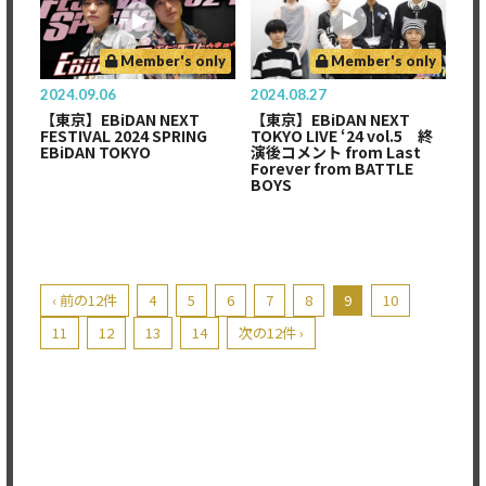
Member's only
Member's only
2024.09.06
2024.08.27
【東京】EBiDAN NEXT
【東京】EBiDAN NEXT
FESTIVAL 2024 SPRING
TOKYO LIVE ‘24 vol.5 終
EBiDAN TOKYO
演後コメント from Last
Forever from BATTLE
BOYS
‹ 前の12件
4
5
6
7
8
9
10
11
12
13
14
次の12件 ›