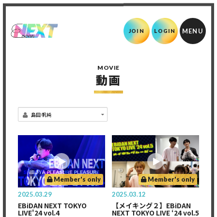
JOIN
LOGIN
MOVIE
動画
Member's only
Member's only
2025.03.29
2025.03.12
EBiDAN NEXT TOKYO
【メイキング２】EBiDAN
LIVE'24 vol.4
NEXT TOKYO LIVE ‘24 vol.5