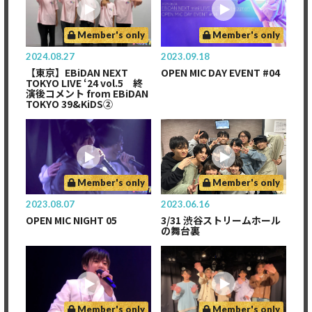
Member's only
Member's only
2024.08.27
2023.09.18
【東京】EBiDAN NEXT
OPEN MIC DAY EVENT #04
TOKYO LIVE ‘24 vol.5 終
演後コメント from EBiDAN
TOKYO 39&KiDS②
Member's only
Member's only
2023.08.07
2023.06.16
OPEN MIC NIGHT 05
3/31 渋谷ストリームホール
の舞台裏
Member's only
Member's only