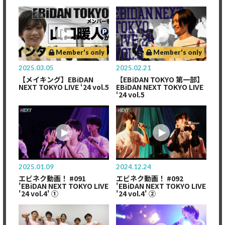
Member's only
Member's only
2025.03.05
2025.02.21
【メイキング】EBiDAN
【EBiDAN TOKYO 第一部】
NEXT TOKYO LIVE ‘24 vol.5
EBiDAN NEXT TOKYO LIVE
‘24 vol.5
2025.01.09
2024.12.24
エビネク動画！ #091
エビネク動画！ #092
'EBiDAN NEXT TOKYO LIVE
'EBiDAN NEXT TOKYO LIVE
'24 vol.4' ①
'24 vol.4' ②