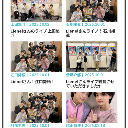
上田悠斗
2025.10.02
石川綾眞
2025.10.01
Lienelさんのライブ 上田悠
Lienelさんライブ！ 石川綾
斗
眞
江口勢梧
2025.10.01
伊藤介都
2025.10.01
Lienelさん！江口勢梧！
Lienelさんライブ観覧させ
ていただきました❣️
月花圭志
2025.10.01
越山敬達
2025.08.18