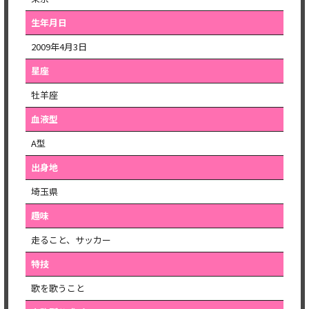
生年月日
2009年4月3日
星座
牡羊座
血液型
A型
出身地
埼玉県
趣味
走ること、サッカー
特技
歌を歌うこと