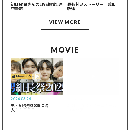
初LienelさんのLIVE観覧‼︎月
最も甘いストーリー 越山
花圭志
敬達
VIEW MORE
MOVIE
Member's only
Member's only
2026.03.24
2023.06.16
男・組長祭2025に潜
3/31 渋谷ストリームホール
入！！！！！
の舞台裏