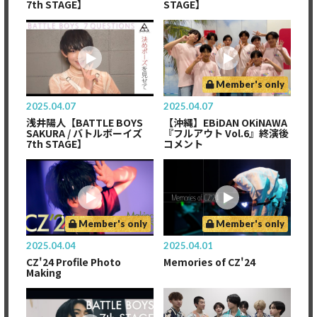
7th STAGE】
STAGE】
Member's only
2025.04.07
2025.04.07
浅井陽人【BATTLE BOYS
【沖縄】EBiDAN OKiNAWA
SAKURA / バトルボーイズ
『フルアウト Vol.6』終演後
7th STAGE】
コメント
Member's only
Member's only
2025.04.04
2025.04.01
CZ'24 Profile Photo
Memories of CZ'24
Making