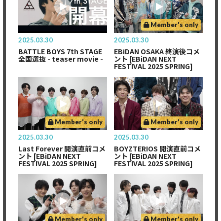
Member's only
2025.03.30
2025.03.30
BATTLE BOYS 7th STAGE
EBiDAN OSAKA 終演後コメ
全国選抜 - teaser movie -
ント [EBiDAN NEXT
FESTIVAL 2025 SPRING]
Member's only
Member's only
2025.03.30
2025.03.30
Last Forever 開演直前コメ
BOYZTERIOS 開演直前コメ
ント [EBiDAN NEXT
ント [EBiDAN NEXT
FESTIVAL 2025 SPRING]
FESTIVAL 2025 SPRING]
Member's only
Member's only