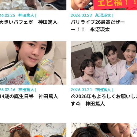
26.03.25
神田篤人
2026.03.23
永沼瑛太
大きいパフェ🍨 神田篤人
バリライブ26最高だぜー
ー！！ 永沼瑛太
26.02.16
神田篤人
2026.01.21
神田篤人
14歳の誕生日🌟 神田篤人
🐴2026年もよろしくお願いし
す🐴 神田篤人