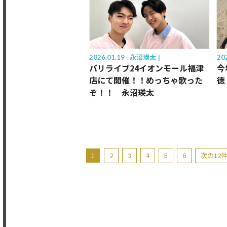
2026.01.19
永沼瑛太
20
バリライブ24イオンモール福津
今
店にて開催！！めっちゃ歌った
徳
ぞ！！ 永沼瑛太
1
2
3
4
5
6
次の12件 