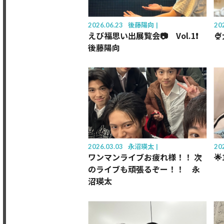
2026.06.23
後藤陽向
20
えび福思い出展覧会📷 Vol.1❗️

後藤陽向
2026.03.03
永沼瑛太
20
ワンマンライブお疲れ様！！ 次

のライブも頑張るぞー！！ 永
沼瑛太